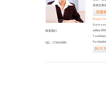
具体交易
我要
Process Ov
4.cn is a w
million RMB
联系我们
5 workdays
For detaile
QQ：2726103981
BUY 