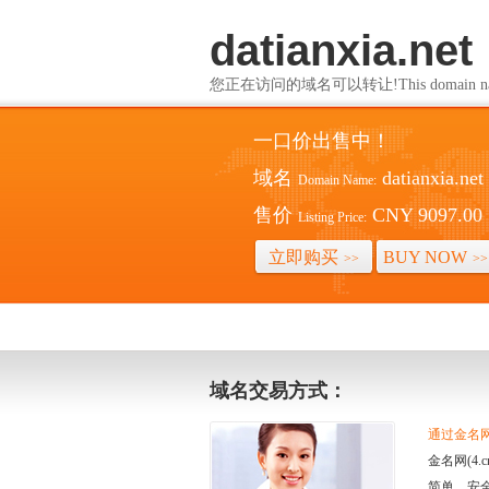
datianxia.net
您正在访问的域名可以转让!This domain name i
一口价出售中！
域名
datianxia.net
Domain Name:
售价
CNY 9097.00
Listing Price:
立即购买
BUY NOW
>>
>>
域名交易方式：
通过金名网(
金名网(4
简单、安