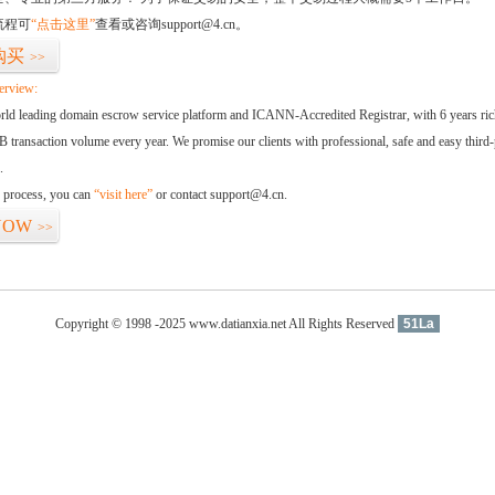
流程可
“点击这里”
查看或咨询support@4.cn。
购买
>>
erview:
orld leading domain escrow service platform and ICANN-Accredited Registrar, with 6 years ri
 transaction volume every year. We promise our clients with professional, safe and easy third-
.
d process, you can
“visit here”
or contact support@4.cn.
NOW
>>
Copyright © 1998 -2025 www.datianxia.net All Rights Reserved
51La